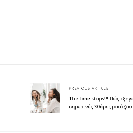
P
o
PREVIOUS ARTICLE
s
The time stops!!! Πώς εξηγ
t
n
σημερινές 30άρες μοιάζουν
a
v
i
g
a