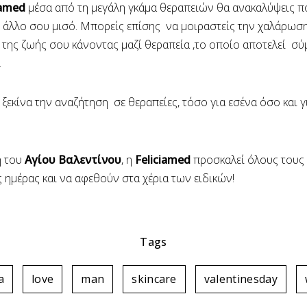
iamed
μέσα από τη μεγάλη γκάμα θεραπειών θα ανακαλύψεις π
ο άλλο σου μισό. Μπορείς επίσης να μοιραστείς την χαλάρωση
της ζωής σου κάνοντας μαζί θεραπεία ,το οποίο αποτελεί σύ
.
ξεκίνα την αναζήτηση σε θεραπείες, τόσο για εσένα όσο και γι
ή του
Αγίου Βαλεντίνου
, η
Feliciamed
προσκαλεί όλους τους
ς ημέρας και να αφεθούν στα χέρια των ειδικών!
Tags
a
love
man
skincare
valentinesday