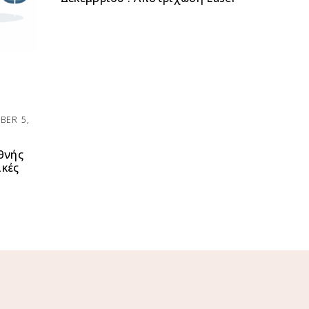
BER 5,
θνής
ικές