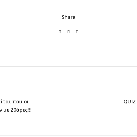
Share
είται που οι
QUIZ 
 με 20άρες!!!