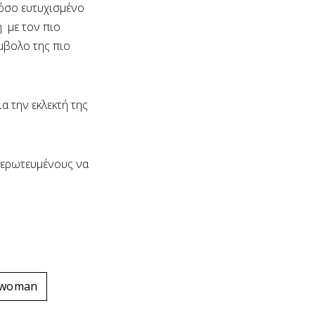
όσο ευτυχισμένο
 με τον πιο
μβολο της πιο
α την εκλεκτή της
 ερωτευμένους να
woman